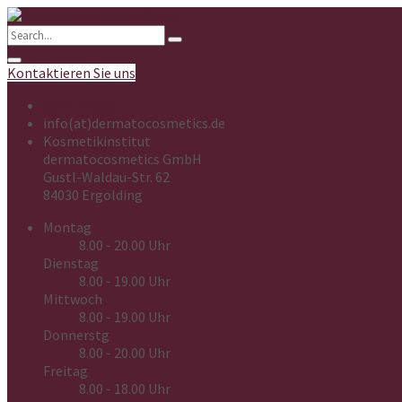
Kontaktieren Sie uns
0871 74 048
info(at)dermatocosmetics.de
Kosmetikinstitut
dermatocosmetics GmbH
Gustl-Waldau-Str. 62
84030 Ergolding
Montag
8.00 - 20.00 Uhr
Dienstag
8.00 - 19.00 Uhr
Mittwoch
8.00 - 19.00 Uhr
Donnerstg
8.00 - 20.00 Uhr
Freitag
8.00 - 18.00 Uhr