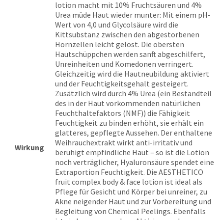
lotion macht mit 10% Fruchtsäuren und 4%
Urea müde Haut wieder munter: Mit einem pH-
Wert von 4,0 und Glycolsäure wird die
Kittsubstanz zwischen den abgestorbenen
Hornzellen leicht gelöst. Die obersten
Hautschüppchen werden sanft abgeschilfert,
Unreinheiten und Komedonen verringert.
Gleichzeitig wird die Hautneubildung aktiviert
und der Feuchtigkeitsgehalt gesteigert.
Zusätzlich wird durch 4% Urea (ein Bestandteil
des in der Haut vorkommenden natürlichen
Feuchthaltefaktors (NMF)) die Fähigkeit
Feuchtigkeit zu binden erhöht, sie erhält ein
glatteres, gepflegte Aussehen. Der enthaltene
Weihrauchextrakt wirkt anti-irritativ und
Wirkung
beruhigt empfindliche Haut – so ist die Lotion
noch verträglicher, Hyaluronsäure spendet eine
Extraportion Feuchtigkeit. Die AESTHETICO
fruit complex body & face lotion ist ideal als
Pflege für Gesicht und Körper bei unreiner, zu
Akne neigender Haut und zur Vorbereitung und
Begleitung von Chemical Peelings. Ebenfalls