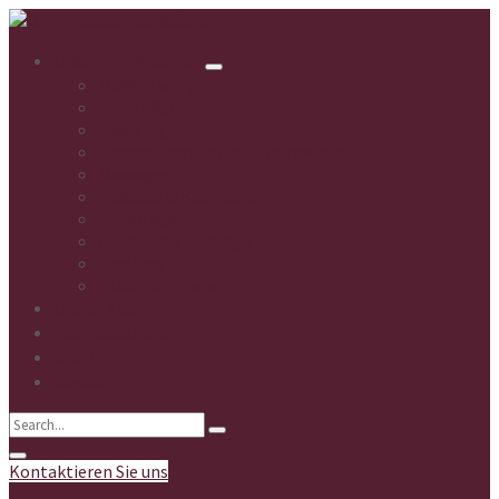
Unsere Leistungen
Microblading
Brow Lifting
Needling
Haarentfernung mit Warmwachs
Massagen
Klassische Kosmetik
Fußpflege
Chemische Peelings
Peelings
IMAGE Skincare
Unser Team
Terminbuchung
Shop
Kontakt
Kontaktieren Sie uns