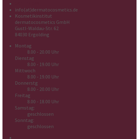
0871 74 048
info(at)dermatocosmetics.de
Kosmetikinstitut
dermatocosmetics GmbH
Gustl-Waldau-Str. 62
84030 Ergolding
Montag
8.00 - 20.00 Uhr
Dienstag
8.00 - 19.00 Uhr
Mittwoch
8.00 - 19.00 Uhr
Donnerstg
8.00 - 20.00 Uhr
Freitag
8.00 - 18.00 Uhr
Samstag:
geschlossen
Sonntag:
geschlossen