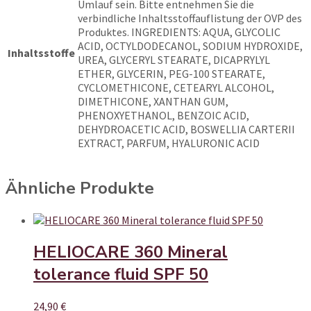
Umlauf sein. Bitte entnehmen Sie die
verbindliche Inhaltsstoffauflistung der OVP des
Produktes. INGREDIENTS: AQUA, GLYCOLIC
ACID, OCTYLDODECANOL, SODIUM HYDROXIDE,
Inhaltsstoffe
UREA, GLYCERYL STEARATE, DICAPRYLYL
ETHER, GLYCERIN, PEG-100 STEARATE,
CYCLOMETHICONE, CETEARYL ALCOHOL,
DIMETHICONE, XANTHAN GUM,
PHENOXYETHANOL, BENZOIC ACID,
DEHYDROACETIC ACID, BOSWELLIA CARTERII
EXTRACT, PARFUM, HYALURONIC ACID
Ähnliche Produkte
HELIOCARE 360 Mineral
tolerance fluid SPF 50
24,90
€