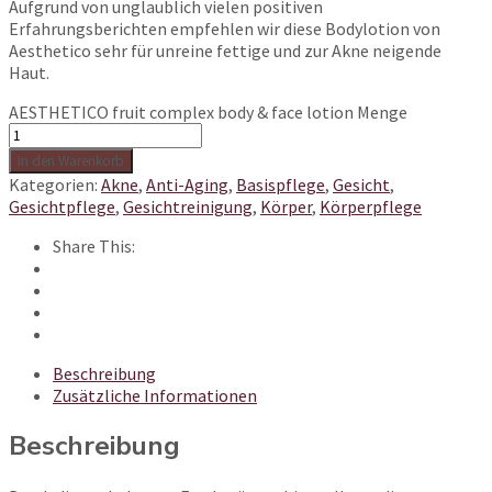
Aufgrund von unglaublich vielen positiven
Erfahrungsberichten empfehlen wir diese Bodylotion von
Aesthetico sehr für unreine fettige und zur Akne neigende
Haut.
AESTHETICO fruit complex body & face lotion Menge
In den Warenkorb
Kategorien:
Akne
,
Anti-Aging
,
Basispflege
,
Gesicht
,
Gesichtpflege
,
Gesichtreinigung
,
Körper
,
Körperpflege
Share This:
Beschreibung
Zusätzliche Informationen
Beschreibung