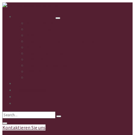
Unsere Leistungen
Microblading
Brow Lifting
Needling
Haarentfernung mit Warmwachs
Massagen
Klassische Kosmetik
Fußpflege
Chemische Peelings
Peelings
IMAGE Skincare
Unser Team
Terminbuchung
Shop
Kontakt
Kontaktieren Sie uns