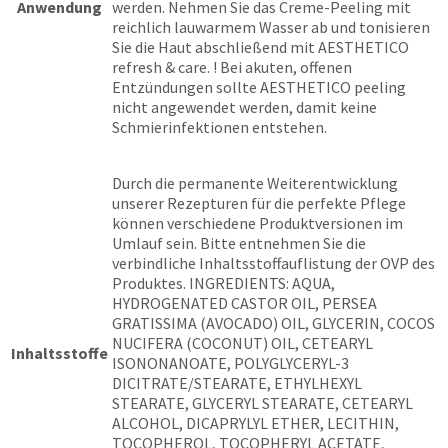
Anwendung
werden. Nehmen Sie das Creme-Peeling mit
reichlich lauwarmem Wasser ab und tonisieren
Sie die Haut abschließend mit AESTHETICO
refresh & care. ! Bei akuten, offenen
Entzündungen sollte AESTHETICO peeling
nicht angewendet werden, damit keine
Schmierinfektionen entstehen.
Durch die permanente Weiterentwicklung
unserer Rezepturen für die perfekte Pflege
können verschiedene Produktversionen im
Umlauf sein. Bitte entnehmen Sie die
verbindliche Inhaltsstoffauflistung der OVP des
Produktes. INGREDIENTS: AQUA,
HYDROGENATED CASTOR OIL, PERSEA
GRATISSIMA (AVOCADO) OIL, GLYCERIN, COCOS
NUCIFERA (COCONUT) OIL, CETEARYL
Inhaltsstoffe
ISONONANOATE, POLYGLYCERYL-3
DICITRATE/STEARATE, ETHYLHEXYL
STEARATE, GLYCERYL STEARATE, CETEARYL
ALCOHOL, DICAPRYLYL ETHER, LECITHIN,
TOCOPHEROL, TOCOPHERYL ACETATE,