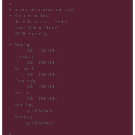
0871 74 048
info(at)dermatocosmetics.de
Kosmetikinstitut
dermatocosmetics GmbH
Gustl-Waldau-Str. 62
84030 Ergolding
Montag
8.00 - 20.00 Uhr
Dienstag
8.00 - 19.00 Uhr
Mittwoch
8.00 - 19.00 Uhr
Donnerstg
8.00 - 20.00 Uhr
Freitag
8.00 - 18.00 Uhr
Samstag:
geschlossen
Sonntag:
geschlossen