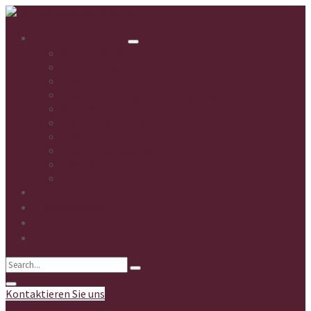
Unsere Leistungen
Microblading
Brow Lifting
Needling
Haarentfernung mit Warmwachs
Massagen
Klassische Kosmetik
Fußpflege
Chemische Peelings
Peelings
IMAGE Skincare
Unser Team
Terminbuchung
Shop
Kontakt
Kontaktieren Sie uns