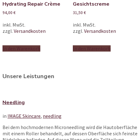
Hydrating Repair Crème
Gesichtscreme
94,00
€
31,50
€
inkl. MwSt.
inkl. MwSt.
zzgl.
Versandkosten
zzgl.
Versandkosten
In den Warenkorb
In den Warenkorb
Unsere Leistungen
Needling
in
IMAGE Skincare
,
needling
Bei dem hochmodernen Microneedling wird die Hautoberfläche
mit einem Roller behandelt, auf dessen Oberfläche sich feinste
Nädelchen befinden. Auf diesen Wege wird die Zellteilung