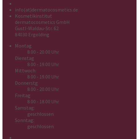
0871 74 048
info(at)dermatocosmetics.de
Kosmetikinstitut
dermatocosmetics GmbH
Gustl-Waldau-Str. 62
84030 Ergolding
Montag
8.00 - 20.00 Uhr
Dienstag
8.00 - 19.00 Uhr
Mittwoch
8.00 - 19.00 Uhr
Donnerstg
8.00 - 20.00 Uhr
Freitag
8.00 - 18.00 Uhr
Samstag:
geschlossen
Sonntag:
geschlossen