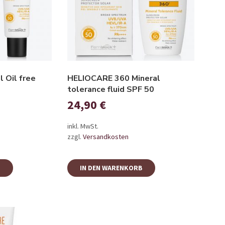
 Oil free
HELIOCARE 360 Mineral
tolerance fluid SPF 50
24,90
€
inkl. MwSt.
zzgl.
Versandkosten
B
IN DEN WARENKORB