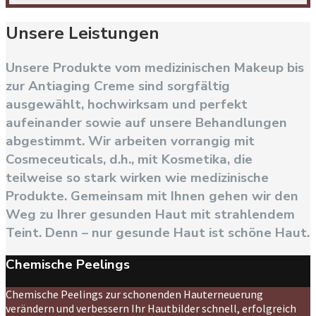
Unsere Leistungen
Unsere Produkte vom medizinischen Makeup bis
zur Antiaging Creme sind sorgfältig
ausgewählt, hochwirksam und perfekt
aufeinander sowie auf unsere Behandlungen
abgestimmt. Wir arbeiten vorrangig mit
Cosmeceuticals, d.h., mit Kosmetika, die
teilweise so stark wirken wie medizinische
Produkte. Gemeinsam mit Ihnen gehen wir den
Weg zu Ihrer gesunden Haut mit strahlendem
Teint. Denn – nur gesunde Haut ist schöne Haut.
Chemische Peelings
Chemische Peelings zur schonenden Hauterneuerung
verändern und verbessern Ihr Hautbilder schnell, erfolgreich