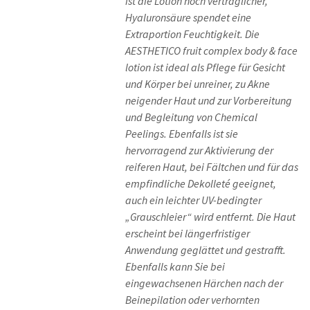
ist die Lotion noch verträglicher,
Hyaluronsäure spendet eine
Extraportion Feuchtigkeit. Die
AESTHETICO fruit complex body & face
lotion ist ideal als Pflege für Gesicht
und Körper bei unreiner, zu Akne
neigender Haut und zur Vorbereitung
und Begleitung von Chemical
Peelings. Ebenfalls ist sie
hervorragend zur Aktivierung der
reiferen Haut, bei Fältchen und für das
empfindliche Dekolleté geeignet,
auch ein leichter UV-bedingter
„Grauschleier“ wird entfernt. Die Haut
erscheint bei längerfristiger
Anwendung geglättet und gestrafft.
Ebenfalls kann Sie bei
eingewachsenen Härchen nach der
Beinepilation oder verhornten