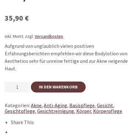
35,90
€
inkl. MwSt.
zzgl.
Versandkosten
Aufgrund von unglaublich vielen positiven
Erfahrungsberichten empfehlen wir diese Bodylotion von
Aesthetico sehr für unreine fettige und zur Akne neigende
Haut.
AESTHETICO
IN DEN WARENKORB
FRUIT
COMPLEX
BODY
Kategorien:
Akne
,
Anti-Aging
,
Basispflege
,
Gesicht
,
&
Gesichtpflege
,
Gesichtreinigung
,
Körper
,
Körperpflege
FACE
LOTION
Share This:
MENGE