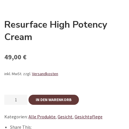
Resurface High Potency
Cream
49,00
€
inkl. MwSt.
zzgl.
Versandkosten
RESURFACE
IN DEN WARENKORB
HIGH
POTENCY
CREAM
Kategorien:
Alle Produkte
,
Gesicht
,
Gesichtpflege
MENGE
Share This: